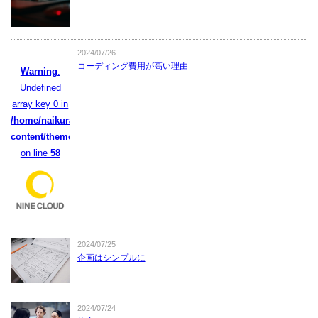
2024/07/26
コーディング費用が高い理由
Warning
:
Undefined
array key 0 in
/home/naikura/naikura.com/public_html/wpcms/wp-
content/themes/naikura/functions.php
on line
58
2024/07/25
企画はシンプルに
2024/07/24