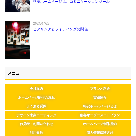
格安ホームページは、コミニケーションツール
2024/07/22
ヒアリングとライティングの関係
メニュー
会社案内
プランと料金
ホームページ制作の流れ
実績紹介
よくある質問
格安ホームページとは
デザイン忠実コーディング
集客オーダーメイドプラン
お見積・お問い合わせ
ホームページ制作規約
利用規約
個人情報保護方針