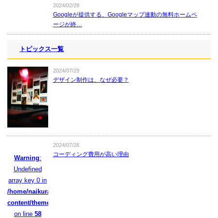
2024/02/28
Googleが提供する、Googleマップ連動の無料ホームペ
ージが終…
トピックス一覧
2024/07/29
デザイン制作は、なぜ必要？
2024/07/26
コーディング費用が高い理由
Warning
:
Undefined
array key 0 in
/home/naikura/naikura.com/public_html/wpcms/wp-
content/themes/naikura/functions.php
on line
58