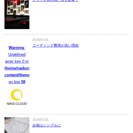
2024/07/26
コーディング費用が高い理由
Warning
:
Undefined
array key 0 in
/home/naikura/naikura.com/public_html/wpcms/wp-
content/themes/naikura/functions.php
on line
58
2024/07/25
企画はシンプルに