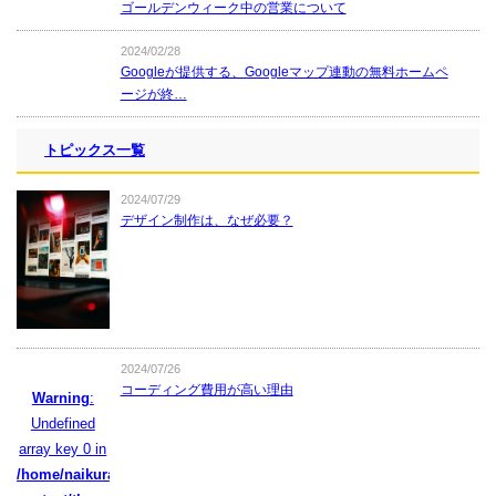
ゴールデンウィーク中の営業について
2024/02/28
Googleが提供する、Googleマップ連動の無料ホームペ
ージが終…
トピックス一覧
2024/07/29
デザイン制作は、なぜ必要？
2024/07/26
コーディング費用が高い理由
Warning
:
Undefined
array key 0 in
/home/naikura/naikura.com/public_html/wpcms/wp-