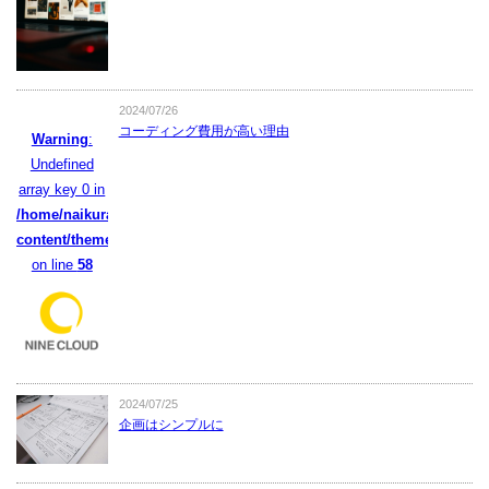
2024/07/26
コーディング費用が高い理由
Warning
:
Undefined
array key 0 in
/home/naikura/naikura.com/public_html/wpcms/wp-
content/themes/naikura/functions.php
on line
58
2024/07/25
企画はシンプルに